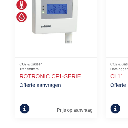
CO2 & Gassen
CO2 & Gas
Transmitters
Datalogger
ROTRONIC CF1-SERIE
CL11
Offerte aanvragen
Offerte
Prijs op aanvraag