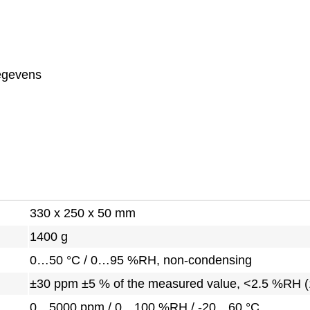
egevens
330 x 250 x 50 mm
1400 g
0…50 °C / 0…95 %RH, non-condensing
±30 ppm ±5 % of the measured value, <2.5 %RH (
0…5000 ppm / 0…100 %RH / -20…60 °C