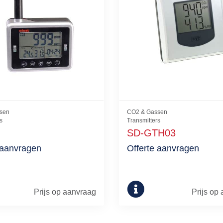
sen
CO2 & Gassen
s
Transmitters
SD-GTH03
 aanvragen
Offerte aanvragen
Prijs op aanvraag
Prijs op