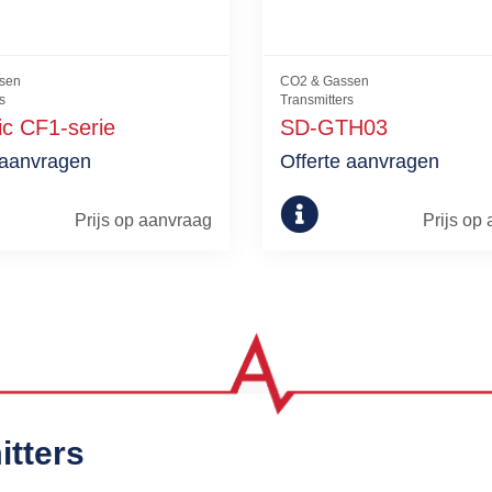
sen
CO2 & Gassen
s
Transmitters
ic CF1-serie
SD-GTH03
 aanvragen
Offerte aanvragen
Prijs op aanvraag
Prijs op
itters