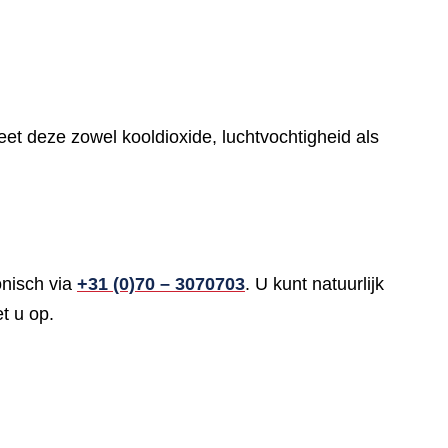
eet deze zowel kooldioxide, luchtvochtigheid als
onisch via
+31 (0)70 – 3070703
. U kunt natuurlijk
t u op.