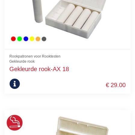
Rookpatronen voor Rooktesten
Gekleurde rook
Gekleurde rook-AX 18
Dit
€
29.00
product
heeft
meerdere
variaties.
Deze
optie