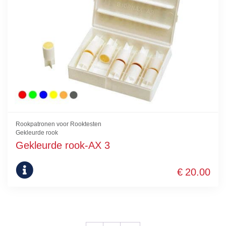
kan
gekozen
worden
op
de
productpagina
Rookpatronen voor Rooktesten
Gekleurde rook
Gekleurde rook-AX 3
€
20.00