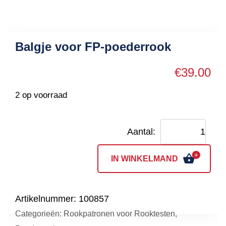
Balgje voor FP-poederrook
€
39.00
2 op voorraad
Balgje
voor
FP-
IN WINKELMAND
poederrook
aantal
Artikelnummer:
100857
Categorieën:
Rookpatronen voor Rooktesten
,