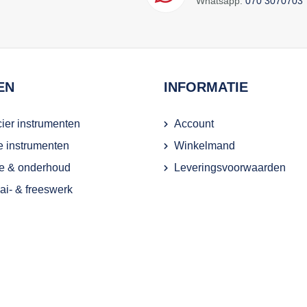
Whatsapp:
070 3070703
EN
INFORMATIE
ier instrumenten
Account
ie instrumenten
Winkelmand
e & onderhoud
Leveringsvoorwaarden
i- & freeswerk