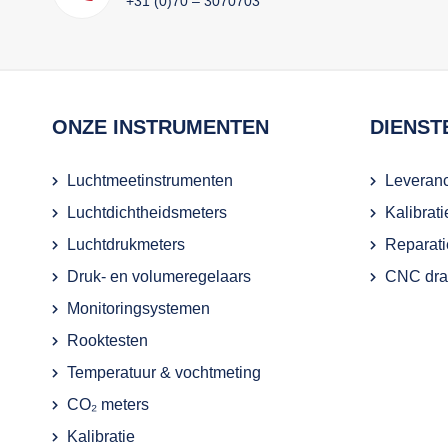
+31 (0)70 – 3070703
ONZE INSTRUMENTEN
DIENST
Luchtmeetinstrumenten
Leveranc
Luchtdichtheidsmeters
Kalibrat
Luchtdrukmeters
Reparati
Druk- en volumeregelaars
CNC draa
Monitoringsystemen
Rooktesten
Temperatuur & vochtmeting
CO₂ meters
Kalibratie