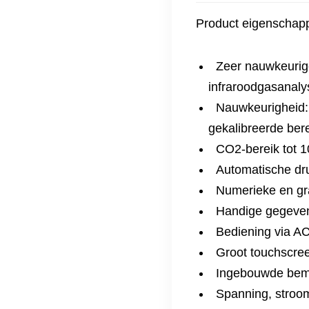
Product eigenschap
Zeer nauwkeurige
infraroodgasanaly
Nauwkeurigheid:
gekalibreerde ber
CO2-bereik tot 
Automatische dr
Numerieke en gr
Handige gegeven
Bediening via A
Groot touchscre
Ingebouwde bemo
Spanning, stroom