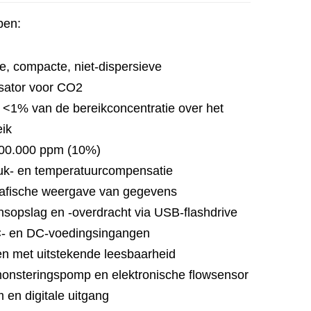
pen:
, compacte, niet-dispersieve
sator voor CO2
 <1% van de bereikconcentratie over het
eik
100.000 ppm (10%)
uk- en temperatuurcompensatie
afische weergave van gegevens
sopslag en -overdracht via USB-flashdrive
C- en DC-voedingsingangen
en met uitstekende leesbaarheid
nsteringspomp en elektronische flowsensor
 en digitale uitgang