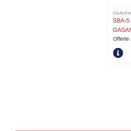
CO₂/H₂O in
SBA-5 
GASA
Offerte