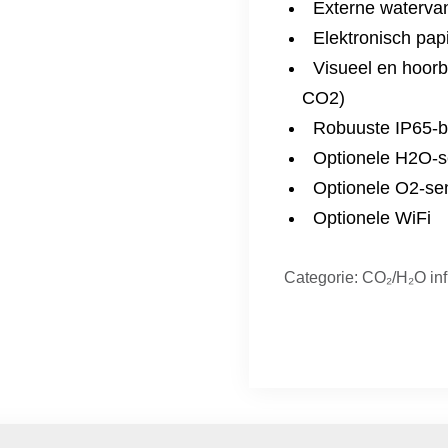
Externe waterva
Elektronisch pa
Visueel en hoor
CO2)
Robuuste IP65-b
Optionele H2O-se
Optionele O2-sen
Optionele WiFi
Categorie:
CO₂/H₂O inf