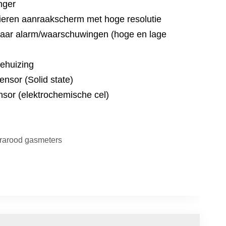
nger
pieren aanraakscherm met hoge resolutie
baar alarm/waarschuwingen (hoge en lage
ehuizing
nsor (Solid state)
sor (elektrochemische cel)
rarood gasmeters