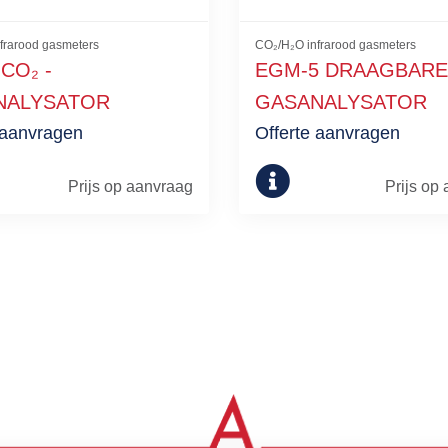
frarood gasmeters
CO₂/H₂O infrarood gasmeters
CO₂ -
EGM-5 DRAAGBARE 
NALYSATOR
GASANALYSATOR
 aanvragen
Offerte aanvragen
Prijs op aanvraag
Prijs op