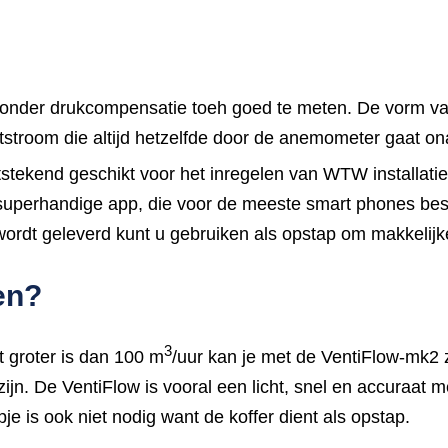
onder drukcompensatie toeh goed te meten. De vorm van
stroom die altijd hetzelfde door de anemometer gaat onaf
itstekend geschikt voor het inregelen van WTW installati
perhandige app, die voor de meeste smart phones beschi
wordt geleverd kunt u gebruiken als opstap om makkelijk
en?
3
t groter is dan 100 m
/uur kan je met de VentiFlow-mk2 z
ijn. De VentiFlow is vooral een licht, snel en accuraat
e is ook niet nodig want de koffer dient als opstap.