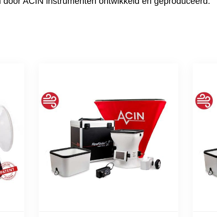
n door ACIN instrumenten ontwikkeld en geproduceerd.