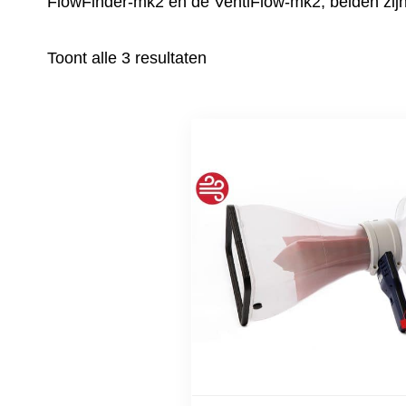
FlowFinder-mk2 en de VentiFlow-mk2, beiden zij
Toont alle 3 resultaten