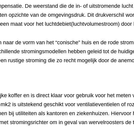
ensatie. De weerstand die de in- of uitstromende lucht
 ten opzichte van de omgevingsdruk. Dit drukverschil wo
 een maat voor het luchtdebiet(luchtvolumestroom) door he
n naar de vorm van het “conische” huis en de rode strom
schillende stromingsmodellen hebben geleid tot de huidi
en rustige stroming die zo recht mogelijk door de anem
jke koffer en is direct klaar voor gebruik voor het meten
mk2 is uitstekend geschikt voor ventilatieventielen of ro
n bij utiliteiten als kantoren en ziekenhuizen. Hiervoo
t stromingsrichter om in geval van wervelroosters de tu