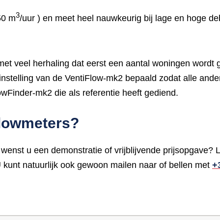
3
50 m
/uur ) en meet heel nauwkeurig bij lage en hoge de
 met veel herhaling dat eerst een aantal woningen word
te instelling van de VentiFlow-mk2 bepaald zodat alle a
Finder-mk2 die als referentie heeft gediend.
flowmeters?
 wenst u een demonstratie of vrijblijvende prijsopgave
 U kunt natuurlijk ook gewoon mailen naar
of bellen met
+