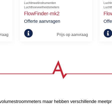
Luchtmeetinstrumenten
Lucht
Luchthoeveelheidsmeters
Lucht
FlowFinder-mk2
Flo
Offerte aanvragen
Offe
vraag
Prijs op aanvraag
htvolumestroommeters maar hebben verschillende meetpr