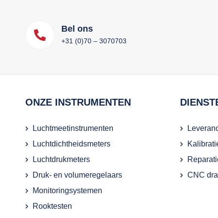
Bel ons
+31 (0)70 – 3070703
ONZE INSTRUMENTEN
DIENST
Luchtmeetinstrumenten
Leveranc
Luchtdichtheidsmeters
Kalibrat
Luchtdrukmeters
Reparati
Druk- en volumeregelaars
CNC draa
Monitoringsystemen
Rooktesten