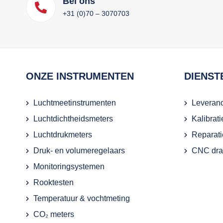
Bel ons
+31 (0)70 – 3070703
ONZE INSTRUMENTEN
DIENST
Luchtmeetinstrumenten
Leveranc
Luchtdichtheidsmeters
Kalibrat
Luchtdrukmeters
Reparati
Druk- en volumeregelaars
CNC draa
Monitoringsystemen
Rooktesten
Temperatuur & vochtmeting
CO₂ meters