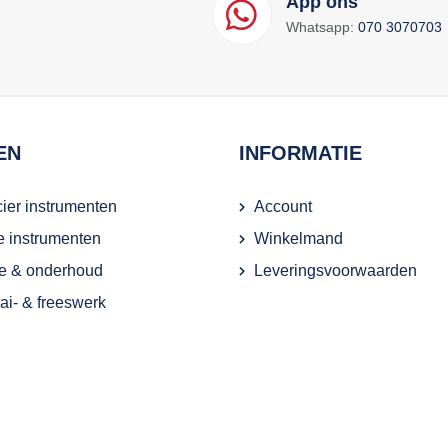
App ons
Whatsapp:
070 3070703
EN
INFORMATIE
ier instrumenten
Account
ie instrumenten
Winkelmand
e & onderhoud
Leveringsvoorwaarden
i- & freeswerk