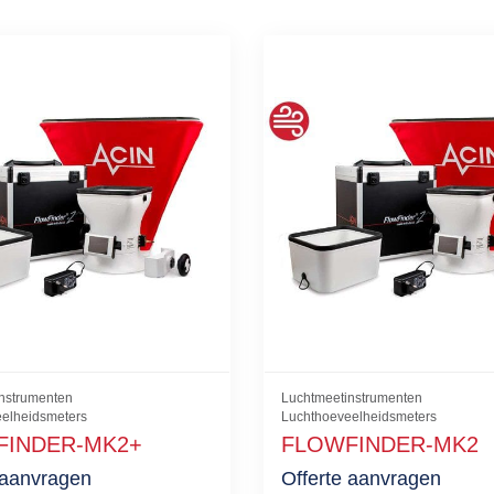
nstrumenten
Luchtmeetinstrumenten
elheidsmeters
Luchthoeveelheidsmeters
FINDER-MK2+
FLOWFINDER-MK2
 aanvragen
Offerte aanvragen