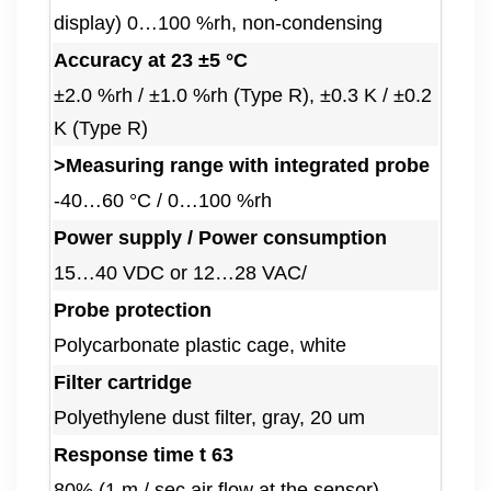
display) 0…100 %rh, non-condensing
Accuracy at 23 ±5 °C
±2.0 %rh / ±1.0 %rh (Type R), ±0.3 K / ±0.2
K (Type R)
>Measuring range with integrated probe
-40…60 °C / 0…100 %rh
Power supply / Power consumption
15…40 VDC or 12…28 VAC/
Probe protection
Polycarbonate plastic cage, white
Filter cartridge
Polyethylene dust filter, gray, 20 um
Response time t 63
80% (1 m / sec air flow at the sensor)